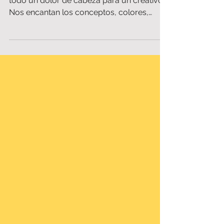
Sabemos que los números pueden ser
todo un dolor de cabeza para un creativo.
Nos encantan los conceptos, colores,
diseño de producto, y...