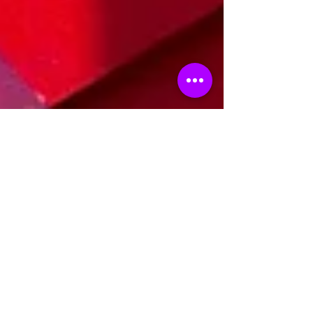
Colores de temporada
Si bien el color hacer parte de nuestro
entorno día a día, muchas veces
desconocemos u olvidamos lo importante
que es tenerlo en cuenta y...