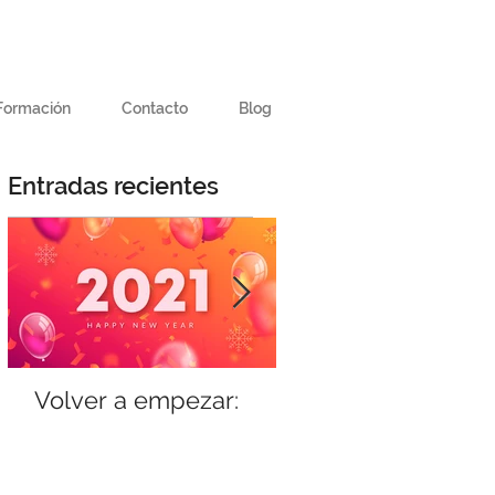
Formación
Contacto
Blog
Entradas recientes
Volver a empezar:
Storytelling, el
concepto del m