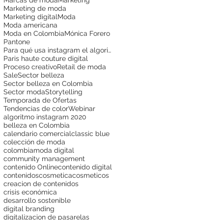
Marketing de moda
Marketing digital
Moda
Moda americana
Moda en Colombia
Mónica Forero
Pantone
Para qué usa instagram el algoritmo
Paris haute couture digital
Proceso creativo
Retail de moda
Sale
Sector belleza
Sector belleza en Colombia
Sector moda
Storytelling
Temporada de Ofertas
Tendencias de color
Webinar
algoritmo instagram 2020
belleza en Colombia
calendario comercial
classic blue
colección de moda
colombiamoda digital
community management
contenido Online
contenido digital
contenidos
cosmetica
cosmeticos
creacion de contenidos
crisis económica
desarrollo sostenible
digital branding
digitalizacion de pasarelas