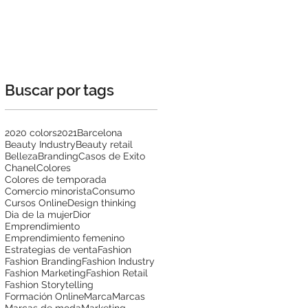
Buscar por tags
2020 colors
2021
Barcelona
Beauty Industry
Beauty retail
Belleza
Branding
Casos de Exito
Chanel
Colores
Colores de temporada
Comercio minorista
Consumo
Cursos Online
Design thinking
Dia de la mujer
Dior
Emprendimiento
Emprendimiento femenino
Estrategias de venta
Fashion
Fashion Branding
Fashion Industry
Fashion Marketing
Fashion Retail
Fashion Storytelling
Formación Online
Marca
Marcas
Marcas de moda
Marketing