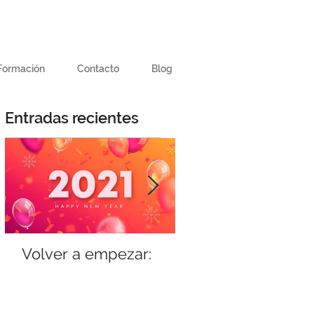
Formación
Contacto
Blog
Entradas recientes
Volver a empezar:
Storytelling, el
concepto del m