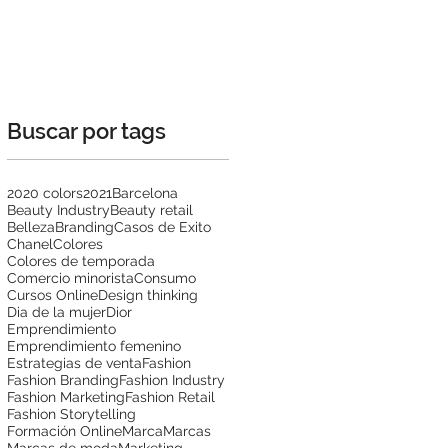
Buscar por tags
2020 colors
2021
Barcelona
Beauty Industry
Beauty retail
Belleza
Branding
Casos de Exito
Chanel
Colores
e
Colores de temporada
Comercio minorista
Consumo
Cursos Online
Design thinking
Dia de la mujer
Dior
Emprendimiento
Emprendimiento femenino
Estrategias de venta
Fashion
Fashion Branding
Fashion Industry
Fashion Marketing
Fashion Retail
Fashion Storytelling
Formación Online
Marca
Marcas
Marcas de moda
Marketing