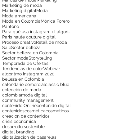
Marketing de moda
Marketing digital
Moda
Moda americana
Moda en Colombia
Mónica Forero
Pantone
Para qué usa instagram el algoritmo
Paris haute couture digital
Proceso creativo
Retail de moda
Sale
Sector belleza
Sector belleza en Colombia
Sector moda
Storytelling
Temporada de Ofertas
Tendencias de color
Webinar
algoritmo instagram 2020
belleza en Colombia
calendario comercial
classic blue
colección de moda
colombiamoda digital
community management
contenido Online
contenido digital
contenidos
cosmetica
cosmeticos
creacion de contenidos
crisis económica
desarrollo sostenible
digital branding
digitalizacion de pasarelas